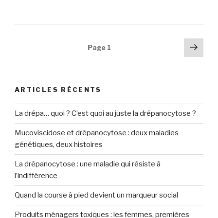
Navigation
Pag
Page
1
suiv
des
articles
ARTICLES RÉCENTS
La drépa… quoi ? C’est quoi au juste la drépanocytose ?
Mucoviscidose et drépanocytose : deux maladies
génétiques, deux histoires
La drépanocytose : une maladie qui résiste à
l’indifférence
Quand la course à pied devient un marqueur social
Produits ménagers toxiques : les femmes, premières