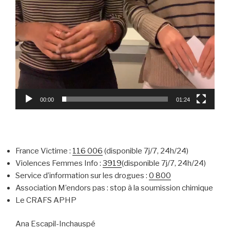
00:00
01:24
France Victime :
116 006
(disponible 7j/7, 24h/24)
Violences Femmes Info :
3919
(disponible 7j/7, 24h/24)
Service d’information sur les drogues :
0 800
Association M’endors pas : stop à la soumission chimique
Le CRAFS APHP
Ana Escapil-Inchauspé