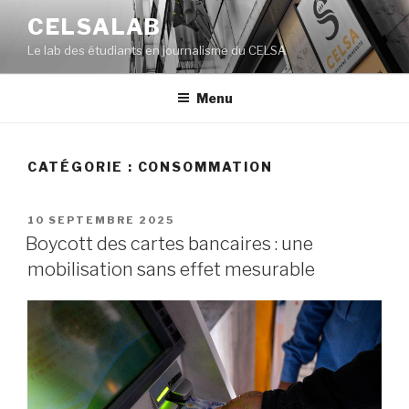
Aller
CELSALAB
au
Le lab des étudiants en journalisme du CELSA
contenu
principal
Menu
CATÉGORIE : CONSOMMATION
PUBLIÉ
10 SEPTEMBRE 2025
LE
Boycott des cartes bancaires : une
mobilisation sans effet mesurable