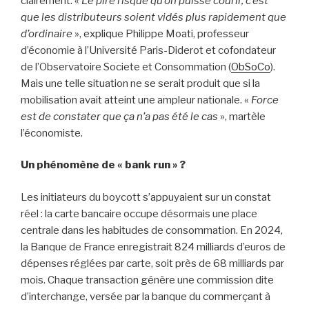
clairement. «
Le pire risque qu’on puisse courir, c’est
que les distributeurs soient vidés plus rapidement que
d’ordinaire
», explique Philippe Moati, professeur
d’économie à l’Université Paris-Diderot et cofondateur
de l’Observatoire Societe et Consommation (
ObSoCo
).
Mais une telle situation ne se serait produit que si la
mobilisation avait atteint une ampleur nationale. «
Force
est de constater que ça n’a pas été le cas
», martèle
l’économiste.
Un phénomène de « bank run » ?
Les initiateurs du boycott s’appuyaient sur un constat
réel : la carte bancaire occupe désormais une place
centrale dans les habitudes de consommation. En 2024,
la Banque de France enregistrait 824 milliards d’euros de
dépenses réglées par carte, soit près de 68 milliards par
mois. Chaque transaction génère une commission dite
d’interchange, versée par la banque du commerçant à