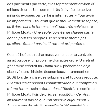
des paiements par carte, elles représentent environ 60
millions d’euros. Une somme très éloignée des seize
milliards évoqués par certains internautes. «
Pour avoir
un impact réel, il faudrait que le mouvement se répète,
qu’il dure dans le temps et qu’il soit très suivi
», note
Philippe Moati. «
Une seule journée, ne change pas la
donne pour les banques. Je ne pense même pas
qu’elles s’étaient particulièrement préparées
».
Quant à l’idée de retirer massivement son argent, elle
aurait pu poser un problème d’un autre ordre. Un retrait
généralisé créerait un «
bank run
», phénomène déjà
observé dans l’histoire économique, notamment en
2008 lors de la crise des subprimes, et toujours redouté.
«
Si tous les déposants voulaient vider leur compte en
même temps, cela créerait des difficultés
», confirme
Philippe Moati. Puis de préciser aussitôt : «
Ce n’est
absolument pas ce que l’on observe aujourd’hui.
»
Aucun signe de retraits massifs n’a été constaté ce