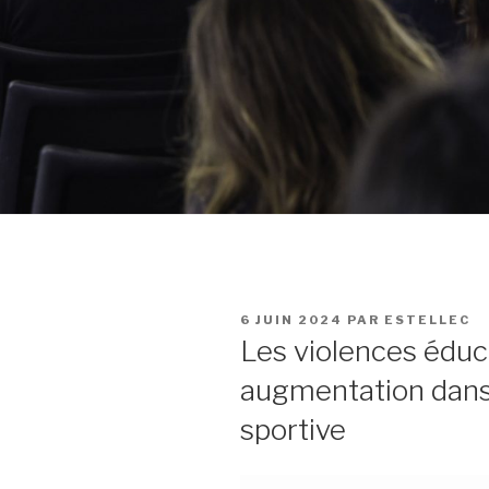
PUBLIÉ
6 JUIN 2024
PAR
ESTELLEC
LE
Les violences éduca
augmentation dans 
sportive