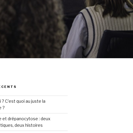
ÉCENTS
? C’est quoi au juste la
e ?
 et drépanocytose : deux
iques, deux histoires