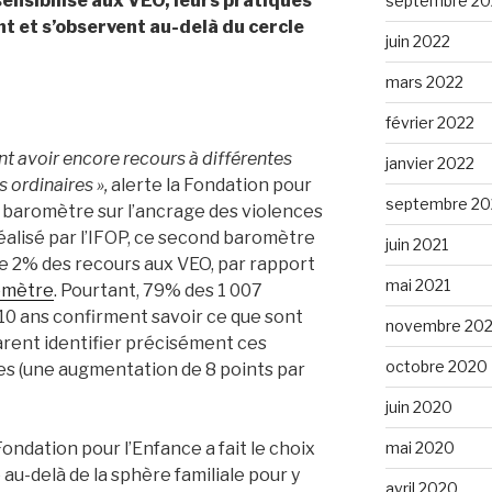
 sensibilisé aux VEO, leurs pratiques
septembre 20
t et s’observent au-delà du cercle
juin 2022
mars 2022
février 2022
t avoir encore recours à différentes
janvier 2022
 ordinaires »,
alerte la Fondation pour
septembre 20
 baromètre sur l’ancrage des violences
éalisé par l’IFOP, ce second baromètre
juin 2021
 2% des recours aux VEO, par rapport
mai 2021
omètre
. Pourtant, 79% des 1 007
 10 ans confirment savoir ce que sont
novembre 20
arent identifier précisément ces
octobre 2020
es (une augmentation de 8 points par
juin 2020
ondation pour l’Enfance a fait le choix
mai 2020
 au-delà de la sphère familiale pour y
avril 2020