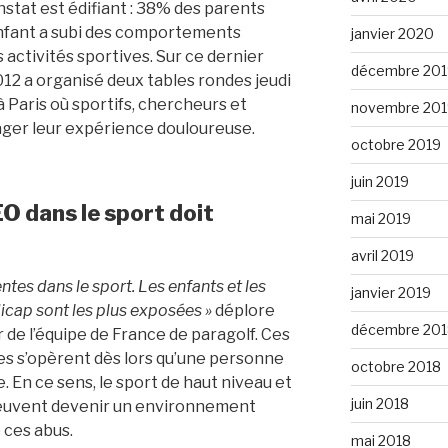
constat est édifiant : 38% des parents
nfant a subi des comportements
janvier 2020
 activités sportives. Sur ce dernier
décembre 201
012 a organisé deux tables rondes jeudi
 à Paris où sportifs, chercheurs et
novembre 201
ager leur expérience douloureuse.
octobre 2019
juin 2019
EO dans le sport doit
mai 2019
avril 2019
tes dans le sport. Les enfants et les
janvier 2019
icap sont les plus exposées »
déplore
décembre 201
 de l’équipe de France de paragolf. Ces
es s’opèrent dès lors qu’une personne
octobre 2018
. En ce sens, le sport de haut niveau et
juin 2018
peuvent devenir un environnement
ces abus.
mai 2018