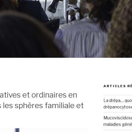
ARTICLES R
tives et ordinaires en
La drépa… quoi 
les sphères familiale et
drépanocytos
Mucoviscidose
maladies génét