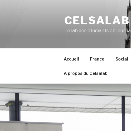
Aller
au
CELSALAB
contenu
principal
Le lab des étudiants en journ
Accueil
France
Social
A propos du Celsalab