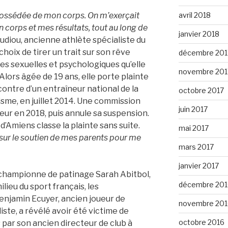
ossédée de mon corps. On m’exerçait
avril 2018
 corps et mes résultats, tout au long de
janvier 2018
diou, ancienne athlète spécialiste du
 choix de tirer un trait sur son rêve
décembre 201
ces sexuelles et psychologiques qu’elle
novembre 201
Alors âgée de 19 ans, elle porte plainte
contre d’un entraîneur national de la
octobre 2017
isme, en juillet 2014. Une commission
juin 2017
neur en 2018, puis annule sa suspension.
’Amiens classe la plainte sans suite.
mai 2017
 sur le soutien de mes parents pour me
mars 2017
janvier 2017
x-championne de patinage Sarah Abitbol,
décembre 201
ilieu du sport français, les
enjamin Ecuyer, ancien joueur de
novembre 201
iste, a révélé avoir été victime de
octobre 2016
par son ancien directeur de club à