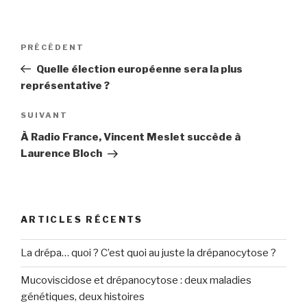
Navigation
PRÉCÉDENT
Article
de
précédent
Quelle élection européenne sera la plus
l’article
représentative ?
SUIVANT
Article
suivant
À Radio France, Vincent Meslet succède à
Laurence Bloch
ARTICLES RÉCENTS
La drépa… quoi ? C’est quoi au juste la drépanocytose ?
Mucoviscidose et drépanocytose : deux maladies
génétiques, deux histoires