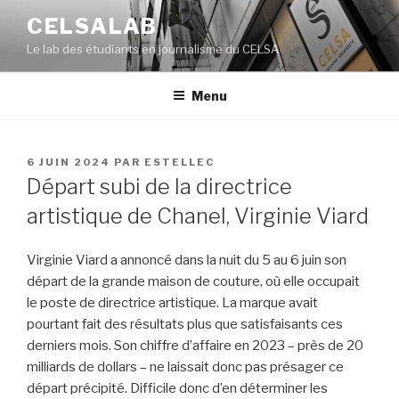
Aller
CELSALAB
au
Le lab des étudiants en journalisme du CELSA
contenu
principal
Menu
PUBLIÉ
6 JUIN 2024
PAR
ESTELLEC
LE
Départ subi de la directrice
artistique de Chanel, Virginie Viard
Virginie Viard a annoncé dans la nuit du 5 au 6 juin son
départ de la grande maison de couture, où elle occupait
le poste de directrice artistique. La marque avait
pourtant fait des résultats plus que satisfaisants ces
derniers mois. Son chiffre d’affaire en 2023 – près de 20
milliards de dollars – ne laissait donc pas présager ce
départ précipité. Difficile donc d’en déterminer les