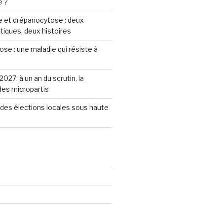
e ?
 et drépanocytose : deux
iques, deux histoires
se : une maladie qui résiste à
2027: à un an du scrutin, la
 des micropartis
des élections locales sous haute