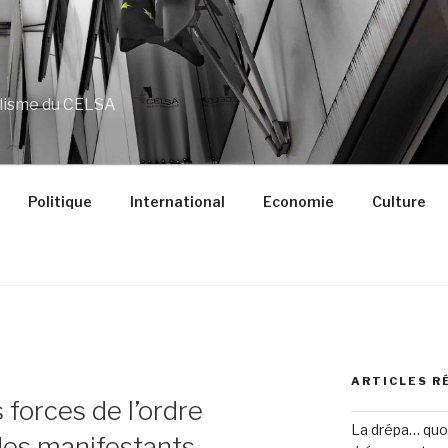
alisme du CELSA
Politique
International
Economie
Culture
ARTICLES R
s forces de l’ordre
La drépa… quoi 
 des manifestants