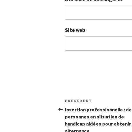
Site web
Navigation
PRÉCÉDENT
Article
de
précédent
Insertion professionnelle : d
personnes en situation de
l’article
handicap aidées pour obtenir
alternance