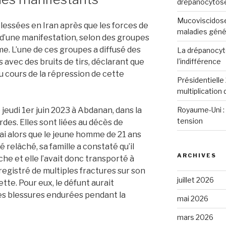
drépanocytos
Mucoviscidose
lessées en Iran après que les forces de
maladies génét
rs d’une manifestation, selon des groupes
e. L’une de ces groupes a diffusé des
La drépanocyto
l’indifférence
avec des bruits de tirs, déclarant que
u cours de la répression de cette
Présidentielle 
multiplication
Royaume-Uni : 
jeudi 1er juin 2023 à Abdanan, dans la
tension
des. Elles sont liées au décès de
i alors que le jeune homme de 21 ans
té relâché, sa famille a constaté qu’il
ARCHIVES
che et elle l’avait donc transporté à
registré de multiples fractures sur son
juillet 2026
tte. Pour eux, le défunt aurait
es blessures endurées pendant la
mai 2026
mars 2026