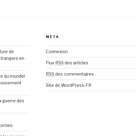
MÉTA
rture de
Connexion
étrangers en
Flux
RSS
des articles
RSS
des commentaires
upe du monde!
n mouvement
Site de WordPress-FR
la guerre des
normes