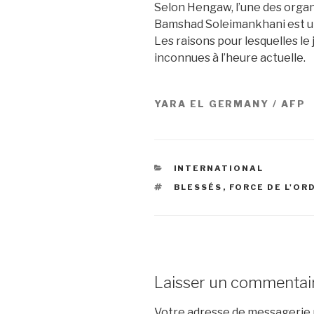
Selon Hengaw, l’une des organ
Bamshad Soleimankhani est u
Les raisons pour lesquelles l
inconnues à l’heure actuelle.
YARA EL GERMANY / AFP
CATÉGORIES
INTERNATIONAL
ÉTIQUETTES
BLESSÉS
,
FORCE DE L'OR
Laisser un commentai
Votre adresse de messagerie n