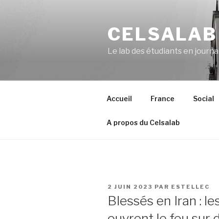
Aller
au
CELSALAB
contenu
principal
Le lab des étudiants en journ
Accueil
France
Social
A propos du Celsalab
PUBLIÉ
2 JUIN 2023
PAR
ESTELLEC
LE
Blessés en Iran : le
ouvrent le feu sur