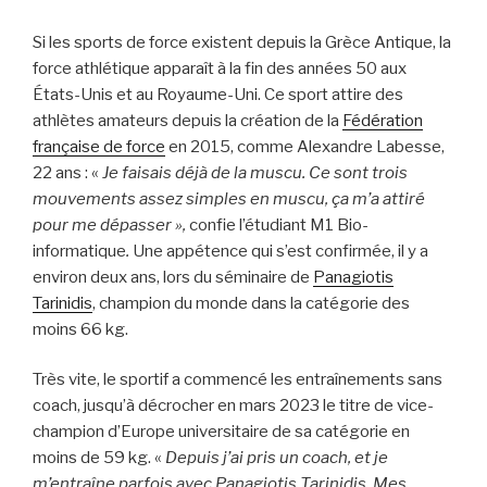
Si les sports de force existent depuis la Grèce Antique, la
force athlétique apparaît à la fin des années 50 aux
États-Unis et au Royaume-Uni. Ce sport attire des
athlètes amateurs depuis la création de la
Fédération
française de force
en 2015, comme Alexandre Labesse,
22 ans : «
Je faisais déjà de la muscu. Ce sont trois
mouvements assez simples en muscu, ça m’a attiré
pour me dépasser »,
confie l’étudiant M1 Bio-
informatique
.
Une appétence qui s’est confirmée, il y a
environ deux ans, lors du séminaire de
Panagiotis
Tarinidis
, champion du monde dans la catégorie des
moins 66 kg.
Très vite, le sportif a commencé les entraînements sans
coach, jusqu’à décrocher en mars 2023 le titre de vice-
champion d’Europe universitaire de sa catégorie en
moins de 59 kg. «
D
epuis j’ai pris un coach, et je
m’entraîne parfois avec Panagiotis Tarinidis. Mes