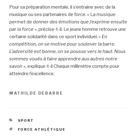
Pour sa préparation mentale, il s’entraîne avec de la
musique ou ses partenaires de force. « L
a musique
permet de donner des émotions que j’exprime ensuite
par la force »,
précise-t-il
.
Le jeune homme retrouve une
certaine solidarité dans ce sport individuel. «
E
n
compétition, on se motive pour soulever la barre.
L’adversité est bonne, on se pousse vers le haut. Nous
sommes voués à faire apprendre aux autres notre
savoir »,
explique-t-il
Chaque millimètre compte pour
atteindre l’excellence.
MATHILDE DEBARRE
CATÉGORIES
SPORT
ÉTIQUETTES
FORCE ATHLÉTIQUE