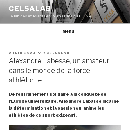
Aller
CELSALAB
au
Le lab des étudiants en journalisme du CELSA
contenu
principal
Menu
PUBLIÉ
2 JUIN 2023
PAR
CELSALAB
LE
Alexandre Labesse, un amateur
dans le monde de la force
athlétique
De l’entraînement solidaire à la conquête de
l’Europe universitaire, Alexandre Labasse incarne
la détermination et la passion qui anime les
athlètes de ce sport exigeant.