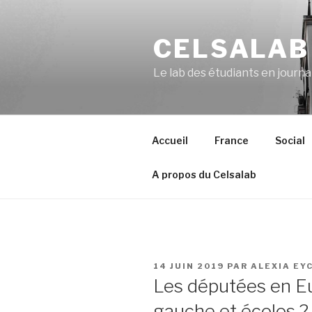
Aller
au
CELSALAB
contenu
principal
Le lab des étudiants en journ
Accueil
France
Social
A propos du Celsalab
PUBLIÉ
14 JUIN 2019
PAR
ALEXIA EY
LE
Les députées en Eu
gauche et écolos ?