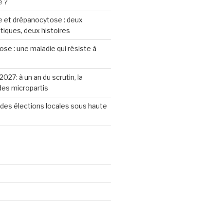
e ?
 et drépanocytose : deux
iques, deux histoires
se : une maladie qui résiste à
2027: à un an du scrutin, la
 des micropartis
des élections locales sous haute