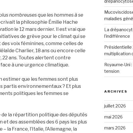
drépanocytos
Mucoviscidose
 plus nombreuses que les hommes à se
maladies génét
crivait la philosophie Émilie Hache
ration
le 12 mars dernier.
Il est vrai que
La drépanocyto
l’indifférence
initiatives de grève pour le climat qui se
des voix féminines, comme celles de
Présidentielle 
laïde Charlier, 18 ans ou encore celle
multiplication
, 22 ans. Toutes alertent contre
Royaume-Uni : 
face à une urgence climatique.
tension
n estimer que les femmes sont plus
es partis environnementaux ? Et plus
ARCHIVES
ents politiques les femmes se
juillet 2026
e de la répartition politique des députés
mai 2026
 et des assemblées des 6 pays les plus
mars 2026
 la France, l’Italie, l’Allemagne, la