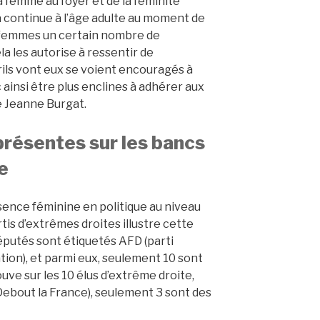
a femme au foyer et de la féminité
a continue à l’âge adulte au moment de
x femmes un certain nombre de
la les autorise à ressentir de
rils vont eux se voient encouragés à
 ainsi être plus enclines à adhérer aux
e Jeanne Burgat.
résentes sur les bancs
e
ence féminine en politique au niveau
rtis d’extrêmes droites illustre cette
putés sont étiquetés AFD (parti
tion), et parmi eux, seulement 10 sont
ve sur les 10 élus d’extrême droite,
ebout la France), seulement 3 sont des