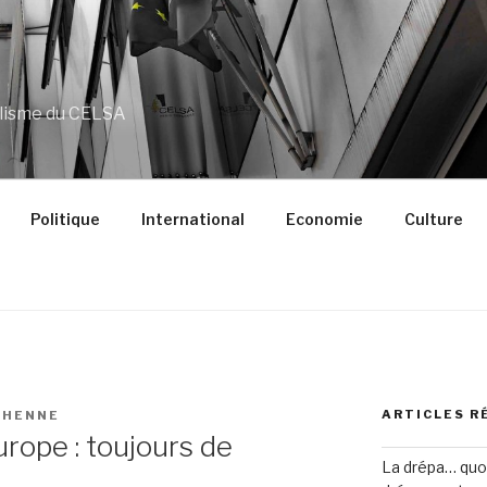
alisme du CELSA
Politique
International
Economie
Culture
ARTICLES R
CHENNE
rope : toujours de
La drépa… quoi 