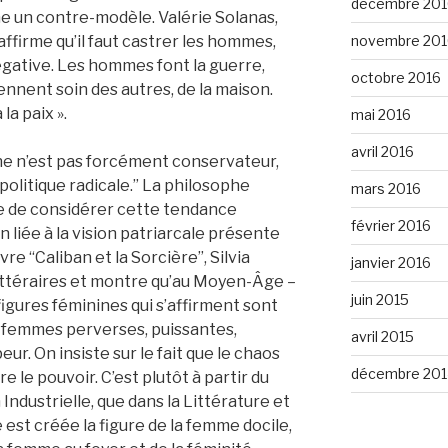
décembre 201
me un contre-modèle. Valérie Solanas,
affirme qu’il faut castrer les hommes,
novembre 201
égative. Les hommes font la guerre,
octobre 2016
nnent soin des autres, de la maison.
a paix ».
mai 2016
avril 2016
ine n’est pas forcément conservateur,
olitique radicale.” La philosophe
mars 2016
ble de considérer cette tendance
février 2016
liée à la vision patriarcale présente
vre “Caliban et la Sorcière”, Silvia
janvier 2016
littéraires et montre qu’au Moyen-Âge –
juin 2015
figures féminines qui s’affirment sont
femmes perverses, puissantes,
avril 2015
eur. On insiste sur le fait que le chaos
décembre 201
re le pouvoir. C’est plutôt à partir du
 Industrielle, que dans la Littérature et
 est créée la figure de la femme docile,