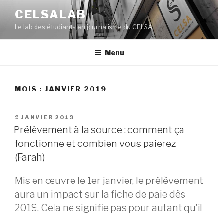
Aller
CELSALAB
au
Le lab des étudiants en journalisme du CELSA
contenu
principal
Menu
MOIS : JANVIER 2019
PUBLIÉ
9 JANVIER 2019
LE
Prélèvement à la source : comment ça
fonctionne et combien vous paierez
(Farah)
Mis en œuvre le 1er janvier, le prélèvement
aura un impact sur la fiche de paie dès
2019. Cela ne signifie pas pour autant qu’il