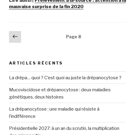
Lire aussi |
Prélèvement à la-source : attention à la
mauvaise surprise de la fin 2020
Navigation
Page
Page
8
précédente
des
articles
ARTICLES RÉCENTS
La drépa… quoi ? C’est quoi au juste la drépanocytose ?
Mucoviscidose et drépanocytose : deux maladies
génétiques, deux histoires
La drépanocytose : une maladie qui résiste à
l’indifférence
Présidentielle 2027: à un an du scrutin, la multiplication