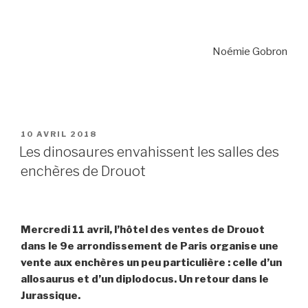
Noémie Gobron
PUBLIÉ
10 AVRIL 2018
LE
Les dinosaures envahissent les salles des
enchères de Drouot
Mercredi 11 avril, l’hôtel des ventes de Drouot
dans le 9e arrondissement de Paris organise une
vente aux enchères un peu particulière : celle d’un
allosaurus et d’un diplodocus. Un retour dans le
Jurassique.