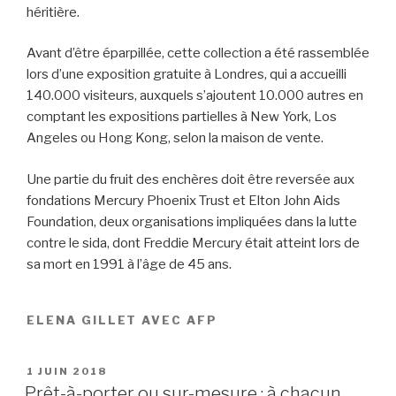
héritière.
Avant d’être éparpillée, cette collection a été rassemblée
lors d’une exposition gratuite à Londres, qui a accueilli
140.000 visiteurs, auxquels s’ajoutent 10.000 autres en
comptant les expositions partielles à New York, Los
Angeles ou Hong Kong, selon la maison de vente.
Une partie du fruit des enchères doit être reversée aux
fondations Mercury Phoenix Trust et Elton John Aids
Foundation, deux organisations impliquées dans la lutte
contre le sida, dont Freddie Mercury était atteint lors de
sa mort en 1991 à l’âge de 45 ans.
ELENA GILLET AVEC AFP
PUBLIÉ
1 JUIN 2018
LE
Prêt-à-porter ou sur-mesure : à chacun