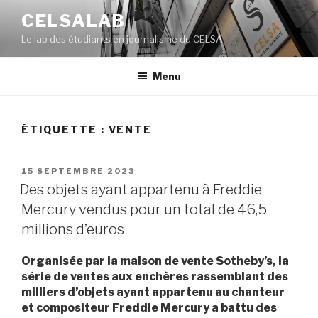
Aller
CELSALAB
au
Le lab des étudiants en journalisme du CELSA
contenu
principal
Menu
ÉTIQUETTE : VENTE
PUBLIÉ
15 SEPTEMBRE 2023
LE
Des objets ayant appartenu à Freddie
Mercury vendus pour un total de 46,5
millions d’euros
Organisée par la maison de vente Sotheby’s, la
série de ventes aux enchères rassemblant des
milliers d’objets ayant appartenu au chanteur
et compositeur Freddie Mercury a battu des