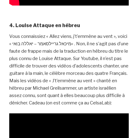
4. Louise Attaque en hébreu
Vous connaissiez « Allez viens, j’t’emmène au vent »
,
voici
«
מיכאל גריילסאמר – יאללה בואי
« . Non, il ne s’agit pas d’une
faute de frappe mais de la traduction en hébreu du titre le
plus connu de Louise Attaque. Sur Youtube, il n’est pas
difficile de trouver des vidéos d’adolescents chanter, une
guitare à la main, le célèbre morceau des quatre Français.
Mais les vidéos de « J’t’emmène au vent » chanté en
hébreu par
Michael Greilsammer, un artiste israélien
assez connu, sont quant à elles beaucoup plus
difficile à
dénicher. Cadeau (on est comme ça au CelsaLab):