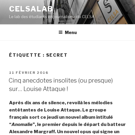
Aller
CELSALAB
au
Le lab des étudiants en journalisme du CELSA
contenu
principal
Menu
ÉTIQUETTE : SECRET
PUBLIÉ
11 FÉVRIER 2016
LE
Cinq anecdotes insolites (ou presque)
sur… Louise Attaque !
Après dix ans de silence, revoilà les mélodies
entêtantes de Louise Attaque. Le groupe
français sort ce jeudi un nouvel album intitulé
“
Anomalie
”, le premier depuis le départ du batteur
Alexandre Margraff. Un nouvel opus qui signe un