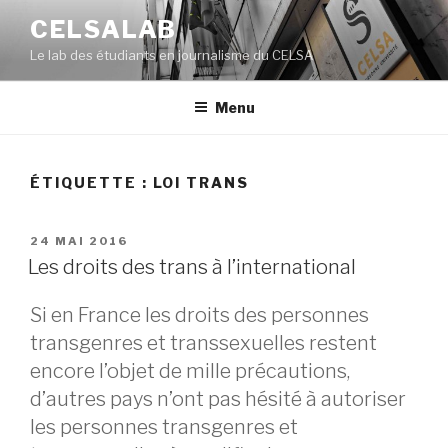
Aller
CELSALAB
au
Le lab des étudiants en journalisme du CELSA
contenu
principal
Menu
ÉTIQUETTE : LOI TRANS
PUBLIÉ
24 MAI 2016
LE
Les droits des trans à l’international
Si en France les droits des personnes
transgenres et transsexuelles restent
encore l’objet de mille précautions,
d’autres pays n’ont pas hésité à autoriser
les personnes transgenres et