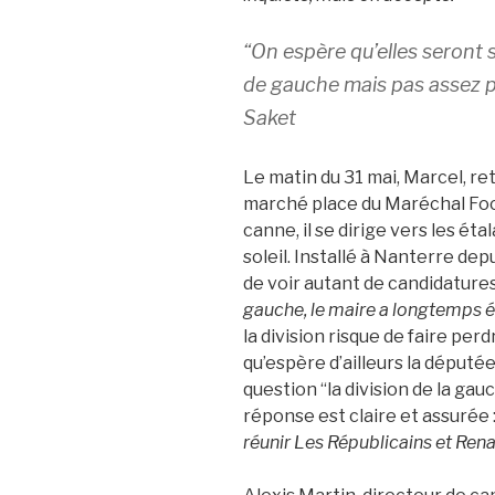
“
On espère qu’elles seront s
de gauche mais pas assez po
Saket
Le matin du 31 mai, Marcel, re
marché place du Maréchal Foch
canne, il se dirige vers les éta
soleil. Installé à Nanterre dep
de voir autant de candidatures
gauche, le maire a longtemps
la division risque de faire perd
qu’espère d’ailleurs la député
question “la division de la gau
réponse est claire et assurée :
réunir Les Républicains et Ren