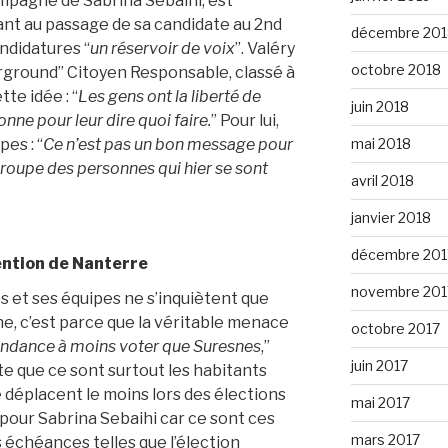
ampagne de Sabrina Sebaihi, est
nt au passage de sa candidate au 2nd
décembre 201
andidatures “
un réservoir de voix
”. Valéry
octobre 2018
erground” Citoyen Responsable, classé à
te idée : “
Les gens ont la liberté de
juin 2018
onne pour leur dire quoi faire.
” Pour lui,
mai 2018
es : “
Ce n’est pas un bon message pour
roupe des personnes qui hier se sont
avril 2018
janvier 2018
décembre 201
tention de Nanterre
novembre 201
es et ses équipes ne s’inquiètent que
e, c’est parce que la véritable menace
octobre 2017
endance à moins voter que Suresnes
,”
juin 2017
ute que ce sont surtout les habitants
e déplacent le moins lors des élections
mai 2017
 pour Sabrina Sebaihi car ce sont ces
mars 2017
s échéances telles que l’élection