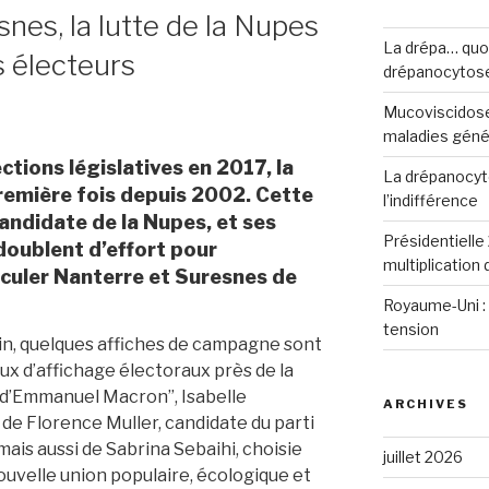
nes, la lutte de la Nupes
La drépa… quoi 
s électeurs
drépanocytos
Mucoviscidose
maladies génét
tions législatives en 2017, la
La drépanocyto
remière fois depuis 2002. Cette
l’indifférence
andidate de la Nupes, et ses
Présidentielle 
oublent d’effort pour
multiplication
sculer Nanterre et Suresnes de
Royaume-Uni : 
tension
in, quelques affiches de campagne sont
ux d’affichage électoraux près de la
e d’Emmanuel Macron”, Isabelle
ARCHIVES
de Florence Muller, candidate du parti
ais aussi de Sabrina Sebaihi, choisie
juillet 2026
uvelle union populaire, écologique et