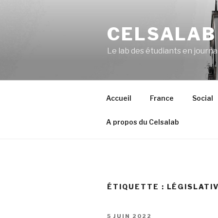
Aller
au
CELSALAB
contenu
principal
Le lab des étudiants en journ
Accueil
France
Social
A propos du Celsalab
ÉTIQUETTE : LÉGISLATI
PUBLIÉ
5 JUIN 2022