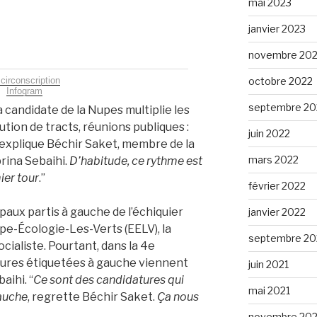
mai 2023
janvier 2023
novembre 20
octobre 2022
 circonscription
Infogram
septembre 20
a candidate de la Nupes multiplie les
ution de tracts, réunions publiques :
juin 2022
explique Béchir Saket, membre de la
mars 2022
rina Sebaihi.
D’habitude, ce rythme est
ier tour
.”
février 2022
paux partis à gauche de l’échiquier
janvier 2022
ope-Écologie-Les-Verts (EELV), la
septembre 20
cialiste. Pourtant, dans la 4
e
tures étiquetées à gauche viennent
juin 2021
aihi. “
Ce sont des candidatures qui
mai 2021
gauche
, regrette Béchir Saket.
Ça nous
novembre 20