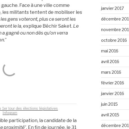
 à gauche. Face à une ville comme
janvier 2017
 les militants tentent de mobiliser les
décembre 201
les gens voteront, plus ce seront les
eront le la
, explique Béchir Saket.
Le
novembre 201
 on a gagné ou non dès qu’on verra
on
.”
octobre 2016
mai 2016
avril 2016
mars 2016
février 2016
janvier 2016
juin 2015
 1er tour des élections législatives
Infogram
avril 2015
ible participation, la candidate de la
décembre 201
e proximité
”. En fin de journée, le 31