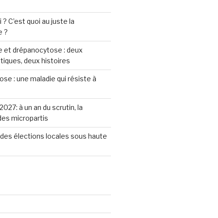
? C’est quoi au juste la
e ?
 et drépanocytose : deux
iques, deux histoires
se : une maladie qui résiste à
2027: à un an du scrutin, la
 des micropartis
des élections locales sous haute