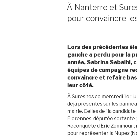
LE
À Nanterre et Sures
pour convaincre le
Lors des précédentes élec
gauche a perdu pour la p
année, Sabrina Sebaihi, c
équipes de campagne red
convaincre et refaire ba
leur côté.
À Suresnes ce mercredi 1
er
ju
déjà présentes sur les pannea
mairie. Celles de “la candidat
Florennes, députée sortante ; 
Reconquête d’Éric Zemmour ; m
pour représenter la Nupes (No