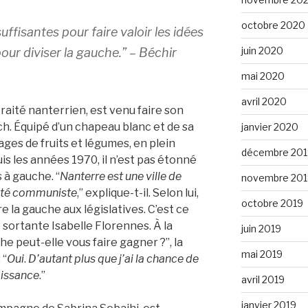
octobre 2020
uffisantes pour faire valoir les idées
juin 2020
ur diviser la gauche.
” – Béchir
mai 2020
avril 2020
traité nanterrien, est venu faire son
. Équipé d’un chapeau blanc et de sa
janvier 2020
lages de fruits et légumes, en plein
décembre 201
uis les années 1970, il n’est pas étonné
 à gauche. “
Nanterre est une ville de
novembre 201
 été communiste
,” explique-t-il. Selon lui,
octobre 2019
re la gauche aux législatives. C’est ce
e sortante Isabelle Florennes. À la
juin 2019
che peut-elle vous faire gagner ?”, la
mai 2019
 “
Oui
.
D’autant plus que j’ai la chance de
aissance
.”
avril 2019
janvier 2019