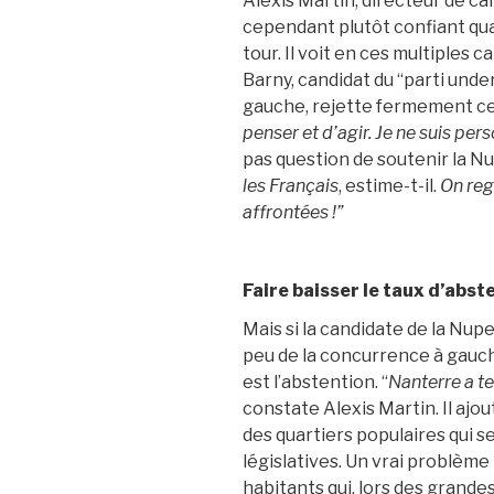
Alexis Martin, directeur de c
cependant plutôt confiant qua
tour. Il voit en ces multiples c
Barny, candidat du “parti und
gauche, rejette fermement cet
penser et d’agir. Je ne suis pers
pas question de soutenir la Nup
les Français
, estime-t-il.
On reg
affrontées !”
Faire baisser le taux d’abs
Mais si la candidate de la Nup
peu de la concurrence à gauch
est l’abstention. “
Nanterre a t
constate Alexis Martin. Il ajo
des quartiers populaires qui s
législatives. Un vrai problème
habitants qui, lors des grande