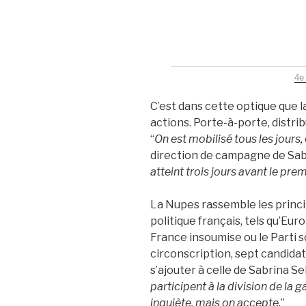
4e
C’est dans cette optique que l
actions. Porte-à-porte, distrib
“
On est mobilisé tous les jours,
direction de campagne de Sab
atteint trois jours avant le prem
La Nupes rassemble les princi
politique français, tels qu’Eur
France insoumise ou le Parti so
circonscription, sept candida
s’ajouter à celle de Sabrina Seb
participent à la division de la 
inquiète, mais on accepte.
”