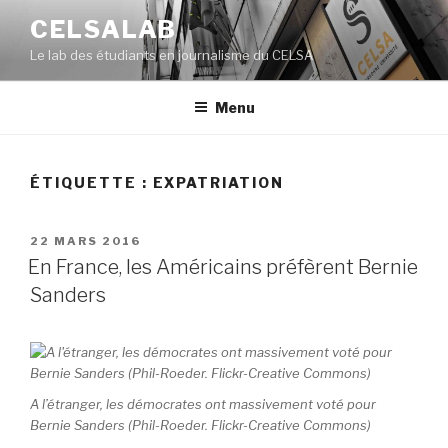
Aller
CELSALAB
au
Le lab des étudiants en journalisme du CELSA
contenu
principal
Menu
ÉTIQUETTE : EXPATRIATION
PUBLIÉ
22 MARS 2016
LE
En France, les Américains préfèrent Bernie
Sanders
A l’étranger, les démocrates ont massivement voté pour
Bernie Sanders (Phil-Roeder. Flickr-Creative Commons)