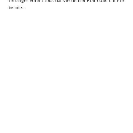
l’étranger votent tous dans le dernier État où ils ont été
inscrits.