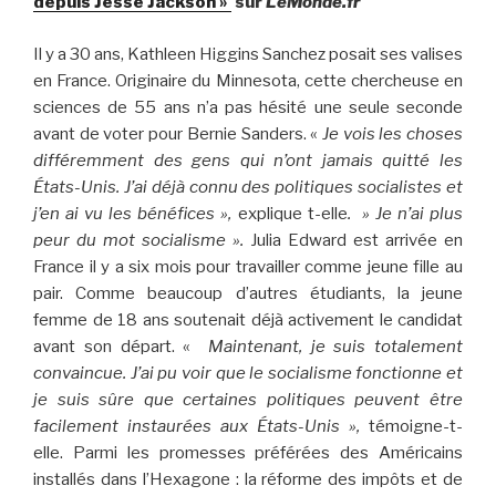
depuis Jesse Jackson »
sur
LeMonde.fr
Il y a 30 ans, Kathleen Higgins Sanchez posait ses valises
en France. Originaire du Minnesota, cette chercheuse en
sciences de 55 ans n’a pas hésité une seule seconde
avant de voter pour Bernie Sanders. «
Je vois les choses
différemment des gens qui n’ont jamais quitté les
États-Unis. J’ai déjà connu des politiques socialistes et
j’en ai vu les bénéfices »,
explique t-elle
. » Je n’ai plus
peur du mot socialisme ».
Julia Edward est arrivée en
France il y a six mois pour travailler comme jeune fille au
pair. Comme beaucoup d’autres étudiants, la jeune
femme de 18 ans soutenait déjà activement le candidat
avant son départ. «
Maintenant, je suis totalement
convaincue. J’ai pu voir que le socialisme fonctionne et
je suis sûre que certaines politiques peuvent être
facilement instaurées aux États-Unis »,
témoigne-t-
elle. Parmi les promesses préférées des Américains
installés dans l’Hexagone : la réforme des impôts et de