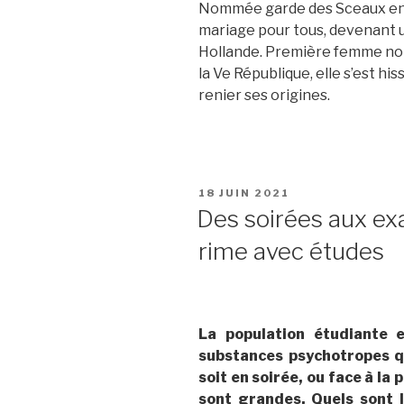
Nommée garde des Sceaux en 2
mariage pour tous, devenant 
Hollande. Première femme noir
la Ve République, elle s’est hi
renier ses origines.
PUBLIÉ
18 JUIN 2021
LE
Des soirées aux e
rime avec études
L
a population étudiante 
substances psychotropes q
soit en soirée, ou face à la
sont grandes. Quels sont l