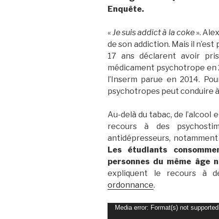
Enquête.
«
Je suis addict à la coke
». Ale
de son addiction. Mais il n’est
17 ans déclarent avoir pri
médicament psychotrope en 20
l’Inserm parue en 2014. Pou
psychotropes peut conduire à
Au-delà du tabac, de l’alcool 
recours à des psychostim
antidépresseurs, notamment 
Les étudiants consomme
personnes du même âge n
expliquent le recours à 
ordonnance
.
Lecteur
Media error: Format(s) not supported