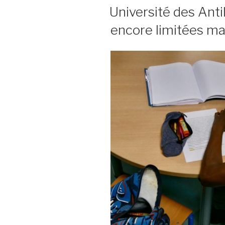
LE
Université des Anti
encore limitées mal