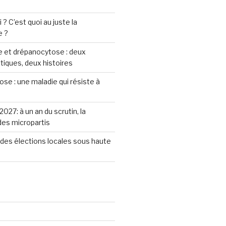
? C’est quoi au juste la
e ?
 et drépanocytose : deux
iques, deux histoires
se : une maladie qui résiste à
2027: à un an du scrutin, la
 des micropartis
des élections locales sous haute