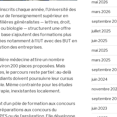
mai 2026
inscrits chaque année, l’Université des
mars 2026
teur de l’enseignement supérieur en
septembre 20
ilières généralistes — lettres, droit,
ou biologie — structurent une offre
juillet 2025
 base s’ajoutent des formations plus
juin 2025
ées notamment à l’IUT avec des BUT en
stion des entreprises.
mai 2025
filière médecine attire un nombre
mars 2025
nviron 200 places proposées. Mais
septembre 20
, le parcours reste partiel : au-delà
diants doivent poursuivre leur cursus
juin 2024
le. Même contrainte pour les études
novembre 20
apie, inexistantes localement.
septembre 20
t d’un pôle de formation aux concours
juin 2023
préparations aux concours du
PES ou de l’agrégation. Elle développe