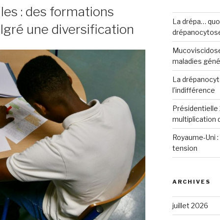
lles : des formations
La drépa… quoi 
gré une diversification
drépanocytos
Mucoviscidose
maladies génét
La drépanocyto
l’indifférence
Présidentielle 
multiplication
Royaume-Uni : 
tension
ARCHIVES
juillet 2026