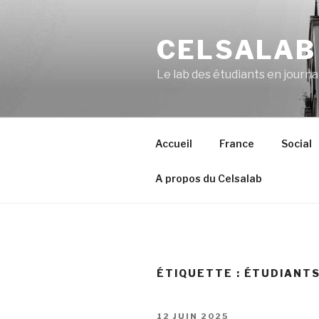
Aller
au
CELSALAB
contenu
principal
Le lab des étudiants en journ
Accueil
France
Social
A propos du Celsalab
ÉTIQUETTE : ÉTUDIANT
PUBLIÉ
12 JUIN 2025