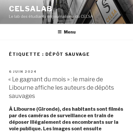
Aller
CELSALAB
au
Le lab des étudiants en journalisme du CELSA
contenu
principal
Menu
ÉTIQUETTE : DÉPÔT SAUVAGE
PUBLIÉ
6 JUIN 2024
LE
« Le gagnant du mois » : le maire de
Libourne affiche les auteurs de dépôts
sauvages
À Libourne (Gironde), des habitants sont filmés
par des caméras de surveillance en train de
déposer illégalement des encombrants sur la
voie publique. Les images sont ensuite