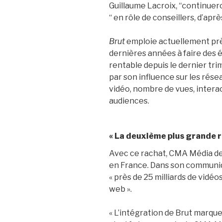
Guillaume Lacroix,
“continuer
“
en rôle de conseillers, d’apr
Brut
emploie actuellement prè
dernières années à faire des 
rentable depuis le dernier tri
par son influence sur les rés
vidéo, nombre de vues, interac
audiences.
« La deuxième plus grande r
Avec ce rachat, CMA Média dev
en France. Dans son communiq
« près de 25 milliards de vidéo
web ».
« L’intégration de Br
ut marque 