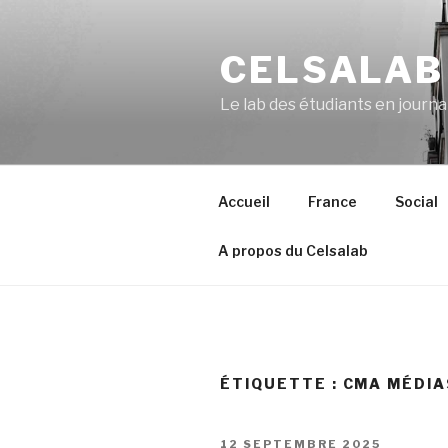
Aller
au
CELSALAB
contenu
principal
Le lab des étudiants en journ
Accueil
France
Social
A propos du Celsalab
ÉTIQUETTE : CMA MÉDIA
PUBLIÉ
12 SEPTEMBRE 2025