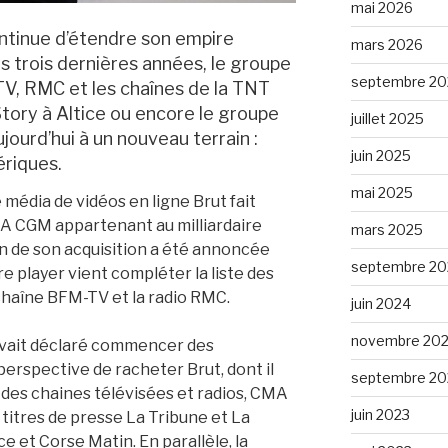
mai 2026
tinue d’étendre son empire
mars 2026
s trois dernières années, le groupe
septembre 20
-TV, RMC et les chaînes de la TNT
ry à Altice ou encore le groupe
juillet 2025
jourd’hui à un nouveau terrain :
juin 2025
ériques.
mai 2025
 média de vidéos en ligne Brut fait
A CGM appartenant au milliardaire
mars 2025
on de son acquisition a été annoncée
septembre 20
e player vient compléter la liste des
haîne BFM-TV et la radio RMC.
juin 2024
novembre 20
le avait déclaré commencer des
perspective de racheter Brut, dont il
septembre 20
à des chaines télévisées et radios, CMA
juin 2023
itres de presse La Tribune et La
 et Corse Matin. En parallèle, la