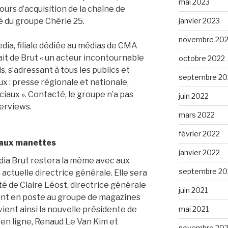
mai 2023
urs d’acquisition de la chaîne de
janvier 2023
é du groupe Chérie 25.
novembre 20
a, filiale dédiée au médias de CMA
ait de Brut « un acteur incontournable
octobre 2022
, s’adressant à tous les publics et
septembre 20
x : presse régionale et nationale,
ciaux ». Contacté, le groupe n’a pas
juin 2022
erviews.
mars 2022
février 2022
s aux manettes
janvier 2022
dia Brut
restera la même avec aux
septembre 20
actuelle directrice générale. Elle sera
té de Claire Léost, directrice générale
juin 2021
t en poste au groupe de magazines
mai 2021
ient ainsi la nouvelle présidente de
 en ligne, Renaud Le Van Kim et
novembre 20