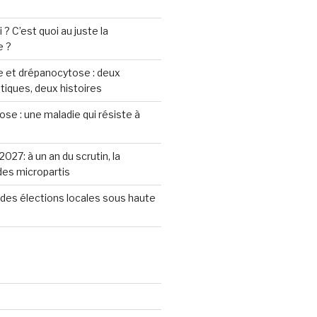
? C’est quoi au juste la
e ?
 et drépanocytose : deux
iques, deux histoires
se : une maladie qui résiste à
2027: à un an du scrutin, la
 des micropartis
des élections locales sous haute