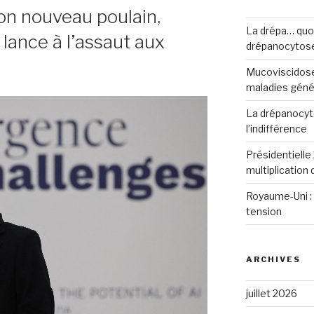
on nouveau poulain,
La drépa… quoi 
lance à l’assaut aux
drépanocytos
Mucoviscidose
maladies génét
La drépanocyto
l’indifférence
Présidentielle 
multiplication
Royaume-Uni : 
tension
ARCHIVES
juillet 2026