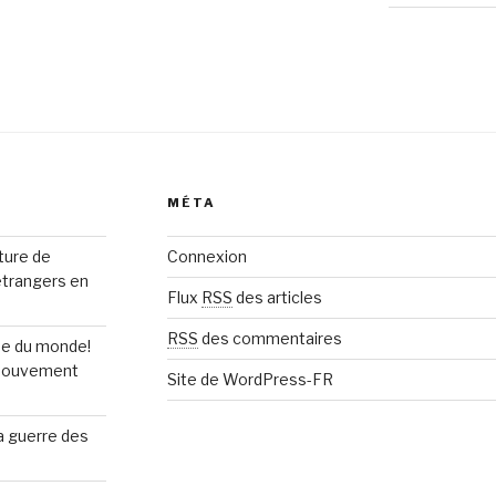
MÉTA
rture de
Connexion
étrangers en
Flux
RSS
des articles
RSS
des commentaires
upe du monde!
n mouvement
Site de WordPress-FR
la guerre des