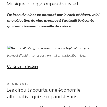
LE
Musique : Cinq groupes à suivre !
De la soul au jazz en passant par le rock et blues, voici
une sélection de cinq groupes à l’actualité récente
qu’il est vivement conseillé de suivre.
Kamasi Washington a sorti en mai un triple album jazz.
Continuer la lecture
de
« Musique
:
Cinq
PUBLIÉ
2 JUIN 2015
LE
groupes
Les circuits courts, une économie
à
alternative qui se répand à Paris
suivre
! »