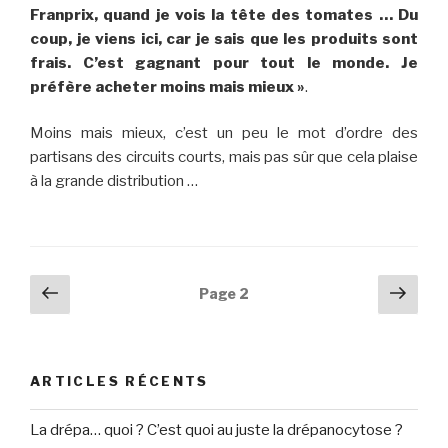
Franprix, quand je vois la tête des tomates … Du
coup, je viens ici, car je sais que les produits sont
frais. C’est gagnant pour tout le monde. Je
préfère acheter moins mais mieux »
.
Moins mais mieux, c’est un peu le mot d’ordre des
partisans des circuits courts, mais pas sûr que cela plaise
à la grande distribution …
Navigation
Page
Pag
Page
2
précédente
suiv
des
articles
ARTICLES RÉCENTS
La drépa… quoi ? C’est quoi au juste la drépanocytose ?