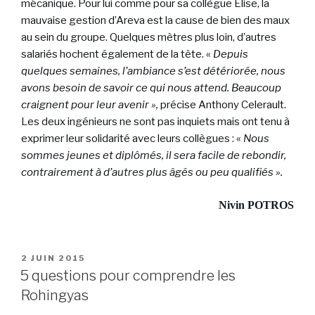
mécanique. Pour lui comme pour sa collègue Elise, la
mauvaise gestion d’Areva est la cause de bien des maux
au sein du groupe. Quelques mètres plus loin, d’autres
salariés hochent également de la tête. «
Depuis
quelques semaines, l’ambiance s’est détériorée, nous
avons besoin de savoir ce qui nous attend. Beaucoup
craignent pour leur avenir »,
précise Anthony Celerault.
Les deux ingénieurs ne sont pas inquiets mais ont tenu à
exprimer leur solidarité avec leurs collègues : «
Nous
sommes jeunes et diplômés, il sera facile de rebondir,
contrairement à d’autres plus âgés ou peu qualifiés ».
Nivin POTROS
PUBLIÉ
2 JUIN 2015
LE
5 questions pour comprendre les
Rohingyas