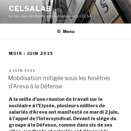
Aller
CELSALAB
au
Le lab des étudiants en journalisme du CELSA
contenu
principal
Menu
MOIS : JUIN 2015
PUBLIÉ
2 JUIN 2015
LE
Mobilisation mitigée sous les fenêtres
d’Areva à la Défense
A la veille d’une réunion de travail sur le
nucléaire à l’Elysée, plusieurs milliers de
salariés d’Areva ont manifesté ce mardi 2 juin,
à l’appel de l’intersyndical. Devant le siège du
groupe à la Défense, comme dans six de ses