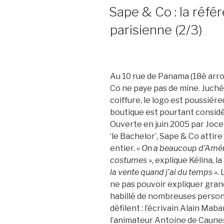
LE
Sape & Co : la réfé
parisienne (2/3)
Au 10 rue de Panama (18è arr
Co ne paye pas de mine. Juché
coiffure, le logo est poussiére
boutique est pourtant considé
Ouverte en juin 2005 par Joc
‘le Bachelor’, Sape & Co attir
entier. «
On a beaucoup d’Améri
costumes »
, explique Kélina, l
la vente quand j’ai du temps »
.
ne pas pouvoir expliquer grand
habillé de nombreuses personn
défilent : l’écrivain Alain Ma
l’animateur Antoine de Caune