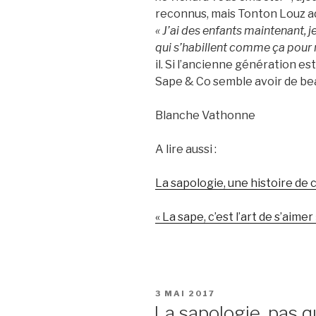
reconnus, mais Tonton Louz ad
« J’ai des enfants maintenant, je
qui s’habillent comme ça pour r
il.
Si l’ancienne génération est
Sape & Co semble avoir de bea
Blanche Vathonne
A lire aussi :
La sapologie, une histoire de c
« La sape, c’est l’art de s’aimer 
PUBLIÉ
3 MAI 2017
LE
La sapologie, pas q