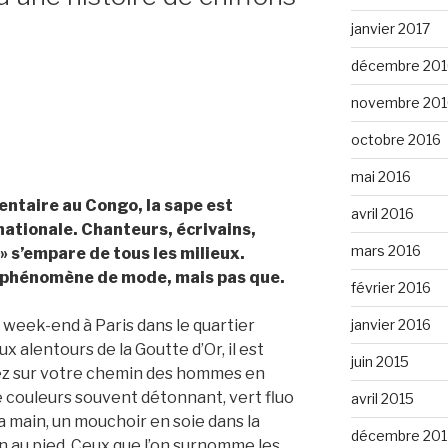
janvier 2017
décembre 201
novembre 201
octobre 2016
mai 2016
entaire au Congo, la sape est
avril 2016
nationale. Chanteurs, écrivains,
mars 2016
 » s’empare de tous les milieux.
n phénomène de mode, mais pas que.
février 2016
janvier 2016
 week-end à Paris dans le quartier
x alentours de la Goutte d’Or, il est
juin 2015
iez sur votre chemin des hommes en
 couleurs souvent détonnant, vert fluo
avril 2015
a main, un mouchoir en soie dans la
décembre 201
 au pied. Ceux que l’on surnomme les