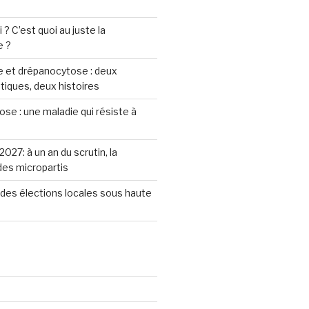
? C’est quoi au juste la
e ?
 et drépanocytose : deux
iques, deux histoires
se : une maladie qui résiste à
2027: à un an du scrutin, la
 des micropartis
des élections locales sous haute