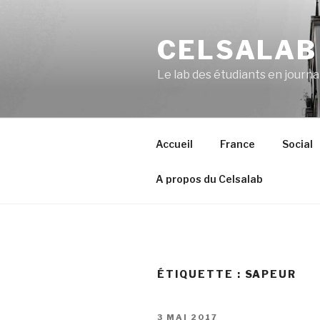
Aller
au
CELSALAB
contenu
principal
Le lab des étudiants en journ
Accueil
France
Social
A propos du Celsalab
ÉTIQUETTE : SAPEUR
PUBLIÉ
3 MAI 2017