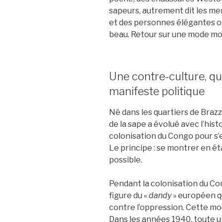
sapeurs, autrement dit les m
et des personnes élégantes ont
beau. Retour sur une mode moins
Une contre-culture, q
manifeste politique
Né dans les quartiers de Brazz
de la sape a évolué avec l’hist
colonisation du Congo pour s’e
Le principe : se montrer en é
possible.
Pendant la colonisation du Co
figure du «
dandy
» européen q
contre l’oppression. Cette mod
Dans les années 1940, toute un