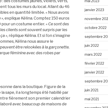
 : des costumes jaunes, violets, verts,
mai 2023
t tous les murs du local. Allant du 46
janvier 2023
ibles en quantité limitée. «
Nous avons
 »
, explique Kélina.
Comptez 150 euros
novembre 20
 pour un costume entier. «
Ce sont des
octobre 2022
 les clients sont souvent surpris par les
 ça »
, réplique Kélina. Et si l’on s’imagine
septembre 20
hommes, Kélina nous assure le
juin 2022
peuvent être relookées à la garçonette.
arque féminine avec des robes par
mars 2022
février 2022
janvier 2022
septembre 20
onne dans la boutique. Figure de la
juin 2021
la sape, il a longtemps été habillé par
montre fièrement son premier calendrier
mai 2021
collaboré avec beaucoup de maisons de
novembre 20