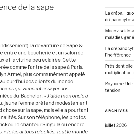
rence de la sape
La drépa… quoi 
drépanocytos
Mucoviscidose
maladies génét
ondissement), la devanture de Sape &
La drépanocyto
e entre une boucherie et un salon de
l’indifférence
ux et la vitrine peu éclairée. Cette
Présidentielle 
rée comme l’antre de la sape à Paris.
multiplication
elyn Armel, plus communément appelé
e aujourd’hui des clients du monde
Royaume-Uni : 
cains qui viennent essayer nos
tension
a nièce du ‘Bachelor’. «
J’aide mon oncle à
 La jeune femme prétend modestement
 chose sur la sape, mais elle a pourtant
ARCHIVES
alités. Sur son téléphone, les photos
banckou, le chanteur Singuila ou encore
juillet 2026
s.
« Je les ai tous relookés. T
out le monde