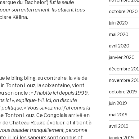
 marque du ‘Bachelor’)
fut la seule
pour son enterrement. Ils étaient tous
octobre 2020
éclare Kélina.
juin 2020
mai 2020
avril 2020
janvier 2020
décembre 201
 le bling bling, au contraire, la vie de
novembre 201
ir. Tonton Louz, la soixantaine, vient
octobre 2019
ou son oncle :
« J’habite ici depuis 1999,
 ici », explique-t-il.
Ici, on discute
juin 2019
olitique. « Vous savez moi j’ai connu la
mai 2019
ame Tonton Louz. Ce Congolais arrivé en
r de Château Rouge évoluer, et il tient à
avril 2019
 vous balader tranquillement, personne
ute-il.
Ici, les sapeurs sont connus et
janvier 2019