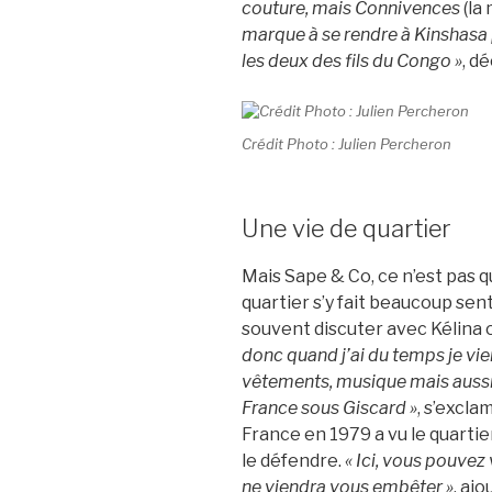
couture, mais Connivences
(la
marque à se rendre à Kinshasa 
les deux des fils du Congo »
, d
Crédit Photo : Julien Percheron
Une vie de quartier
Mais Sape & Co, ce n’est pas que
quartier s’y fait beaucoup sent
souvent discuter avec Kélina 
donc quand j’ai du temps je viens
vêtements, musique mais aussi p
France sous Giscard »
, s’excl
France en 1979 a vu le quartie
le défendre.
« Ici, vous pouvez
ne viendra vous embêter »
, ajo