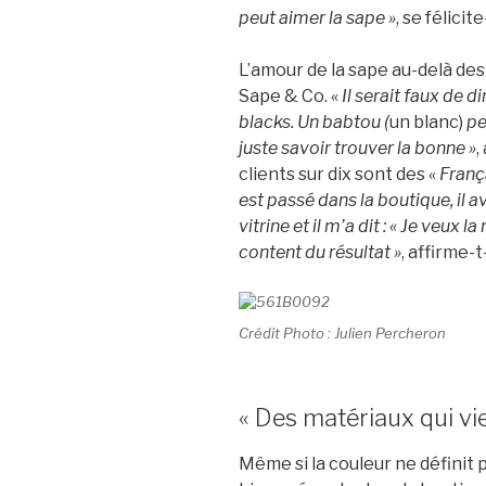
peut aimer la sape »
, se félicite
L’amour de la sape au-delà des 
Sape & Co. «
Il
serait faux de di
blacks. Un babtou (
un blanc)
pe
juste savoir trouver la bonne »
,
clients sur dix sont des «
Franç
est passé dans la boutique, il a
vitrine et il m’a dit : « Je veux
content du résultat »
, affirme-t
Crédit Photo : Julien Percheron
« Des matériaux qui vie
Même si la couleur ne définit p