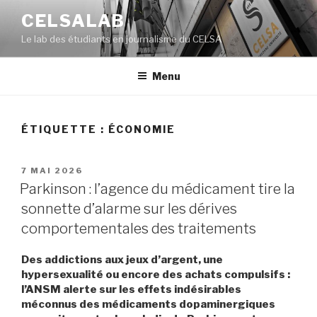
Aller
CELSALAB
au
Le lab des étudiants en journalisme du CELSA
contenu
principal
Menu
ÉTIQUETTE : ÉCONOMIE
PUBLIÉ
7 MAI 2026
LE
Parkinson : l’agence du médicament tire la
sonnette d’alarme sur les dérives
comportementales des traitements
Des addictions aux jeux d’argent, une
hypersexualité ou encore des achats compulsifs :
l’ANSM alerte sur les effets indésirables
méconnus des médicaments dopaminergiques