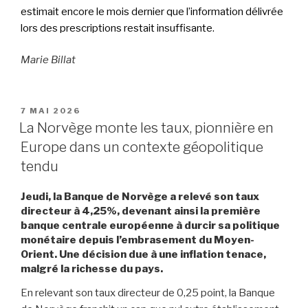
estimait encore le mois dernier que l’information délivrée
lors des prescriptions restait insuffisante.
Marie Billat
PUBLIÉ
7 MAI 2026
LE
La Norvège monte les taux, pionnière en
Europe dans un contexte géopolitique
tendu
Jeudi, la Banque de Norvège a relevé son taux
directeur à 4,25%, devenant ainsi la première
banque centrale européenne à durcir sa politique
monétaire depuis l’embrasement du Moyen-
Orient. Une décision due à une inflation tenace,
malgré la richesse du pays.
En relevant son taux directeur de 0,25 point, la Banque