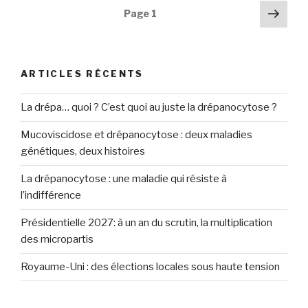
Navigation
Pag
Page
1
suiv
des
articles
ARTICLES RÉCENTS
La drépa… quoi ? C’est quoi au juste la drépanocytose ?
Mucoviscidose et drépanocytose : deux maladies
génétiques, deux histoires
La drépanocytose : une maladie qui résiste à
l’indifférence
Présidentielle 2027: à un an du scrutin, la multiplication
des micropartis
Royaume-Uni : des élections locales sous haute tension