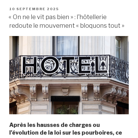
PUBLIÉ
10 SEPTEMBRE 2025
LE
« On ne le vit pas bien » : l’hôtellerie
redoute le mouvement « bloquons tout »
Après les hausses de charges ou
l’évolution de la loi sur les pourboires, ce