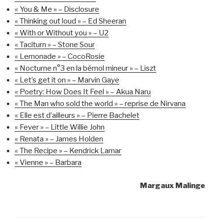
« You & Me » – Disclosure
« Thinking out loud » – Ed Sheeran
« With or Without you » – U2
« Taciturn » – Stone Sour
« Lemonade » – CocoRosie
« Nocturne n°3 en la bémol mineur » – Liszt
« Let’s get it on » – Marvin Gaye
« Poetry: How Does It Feel » – Akua Naru
« The Man who sold the world » – reprise de Nirvana
« Elle est d’ailleurs » – Pierre Bachelet
« Fever » – Little Willie John
« Renata » – James Holden
« The Recipe » – Kendrick Lamar
« Vienne » – Barbara
Margaux Malinge