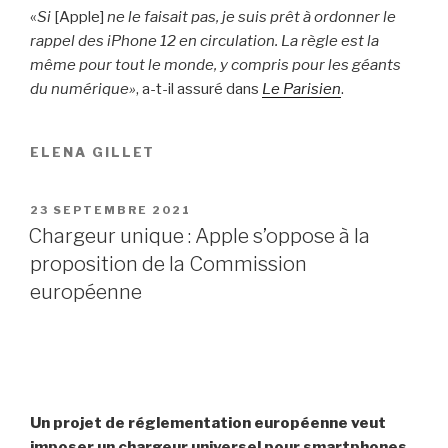
«
Si
[Apple]
ne le faisait pas, je suis prêt à ordonner le
rappel des iPhone 12 en circulation. La règle est la
même pour tout le monde, y compris pour les géants
du numérique»
, a-t-il assuré dans
Le Parisien
.
ELENA GILLET
PUBLIÉ
23 SEPTEMBRE 2021
LE
Chargeur unique : Apple s’oppose à la
proposition de la Commission
européenne
Un projet de réglementation européenne veut
imposer un chargeur universel pour smartphones