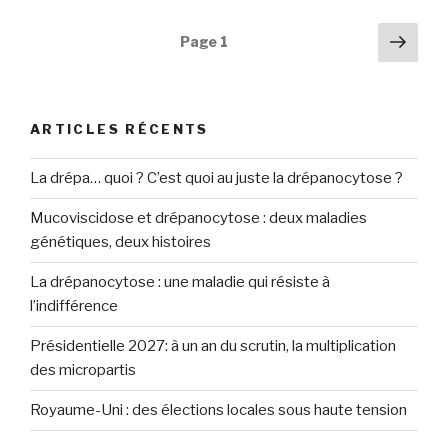
Navigation
Pag
Page
1
suiv
des
articles
ARTICLES RÉCENTS
La drépa… quoi ? C’est quoi au juste la drépanocytose ?
Mucoviscidose et drépanocytose : deux maladies
génétiques, deux histoires
La drépanocytose : une maladie qui résiste à
l’indifférence
Présidentielle 2027: à un an du scrutin, la multiplication
des micropartis
Royaume-Uni : des élections locales sous haute tension