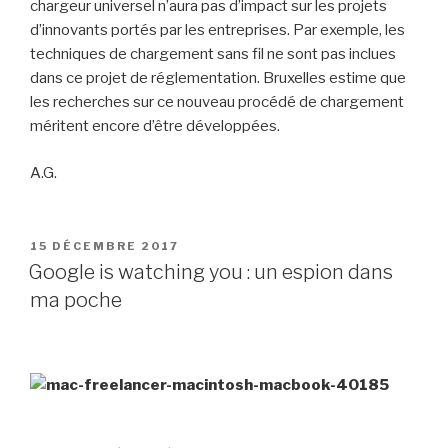
chargeur universel n’aura pas d’impact sur les projets
d’innovants portés par les entreprises. Par exemple, les
techniques de chargement sans fil ne sont pas inclues
dans ce projet de réglementation. Bruxelles estime que
les recherches sur ce nouveau procédé de chargement
méritent encore d’être développées.
A.G.
PUBLIÉ
15 DÉCEMBRE 2017
LE
Google is watching you : un espion dans
ma poche