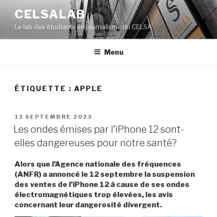
Aller
CELSALAB
au
Le lab des étudiants en journalisme du CELSA
contenu
principal
Menu
ÉTIQUETTE : APPLE
PUBLIÉ
13 SEPTEMBRE 2023
LE
Les ondes émises par l’iPhone 12 sont-
elles dangereuses pour notre santé?
Alors que l’Agence nationale des fréquences
(ANFR) a annoncé le 12 septembre la suspension
des ventes de l’iPhone 12 à cause de ses ondes
électromagnétiques trop élevées, les avis
concernant leur dangerosité divergent.