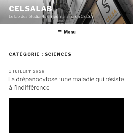
Aller
CELSALAB
au
Le lab des étudiants en journalisme du CELSA
contenu
principal
Menu
CATÉGORIE : SCIENCES
PUBLIÉ
1 JUILLET 2026
LE
La drépanocytose : une maladie qui résiste
à l’indifférence