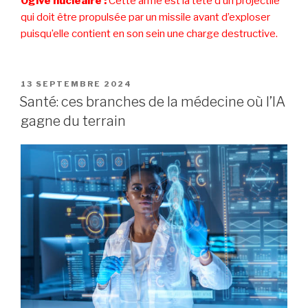
Ogive nucléaire :
Cette arme est la tête d’un projectile
qui doit être propulsée par un missile avant d’exploser
puisqu’elle contient en son sein une charge destructive.
PUBLIÉ
13 SEPTEMBRE 2024
LE
Santé: ces branches de la médecine où l’IA
gagne du terrain