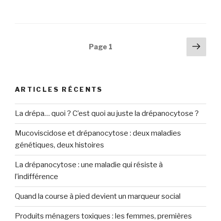
Navigation
Pag
Page
1
suiv
des
articles
ARTICLES RÉCENTS
La drépa… quoi ? C’est quoi au juste la drépanocytose ?
Mucoviscidose et drépanocytose : deux maladies
génétiques, deux histoires
La drépanocytose : une maladie qui résiste à
l’indifférence
Quand la course à pied devient un marqueur social
Produits ménagers toxiques : les femmes, premières