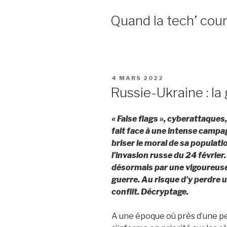
Quand la tech’ cour
PUBLIÉ
4 MARS 2022
LE
Russie-Ukraine : la
« False flags », cyberattaques
fait face à une intense camp
briser le moral de sa populat
l’invasion russe du 24 févrie
désormais par une vigoureus
guerre. Au risque d’y perdre u
conflit. Décryptage.
A une époque où près d’une p