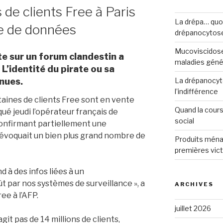
 de clients Free à Paris
La drépa… quoi 
te de données
drépanocytos
Mucoviscidose
e sur un forum clandestin a
maladies génét
. L’identité du pirate ou sa
La drépanocyto
nnues.
l’indifférence
aines de clients Free sont en vente
Quand la cours
qué jeudi l’opérateur français de
social
confirmant partiellement une
i évoquait un bien plus grand nombre de
Produits ména
premières vict
d à des infos liées à un
ût par nos systèmes de surveillance », a
ARCHIVES
ee à l’AFP.
juillet 2026
agit pas de 14 millions de clients,