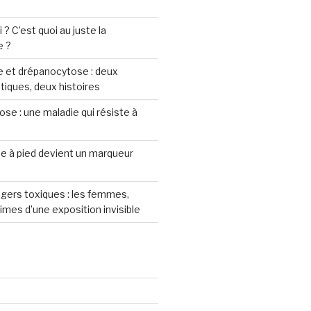
? C’est quoi au juste la
e ?
 et drépanocytose : deux
iques, deux histoires
se : une maladie qui résiste à
e à pied devient un marqueur
gers toxiques : les femmes,
imes d’une exposition invisible