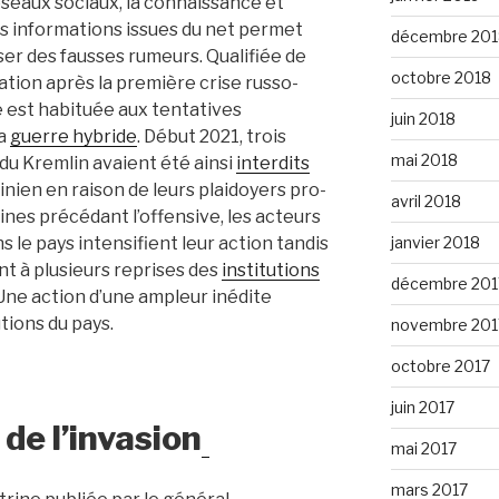
réseaux sociaux, la connaissance et
es informations issues du net permet
décembre 201
ser des fausses rumeurs. Qualifiée de
octobre 2018
mation après la première crise russo-
e est habituée aux tentatives
juin 2018
la
guerre hybride
. Début 2021, trois
mai 2018
 du Kremlin avaient été ainsi
interdits
inien en raison de leurs plaidoyers pro-
avril 2018
ines précédant l’offensive, les acteurs
janvier 2018
s le pays intensifient leur action tandis
t à plusieurs reprises des
institutions
décembre 201
 Une action d’une ampleur inédite
utions du pays.
novembre 201
octobre 2017
juin 2017
de l’invasion
mai 2017
mars 2017