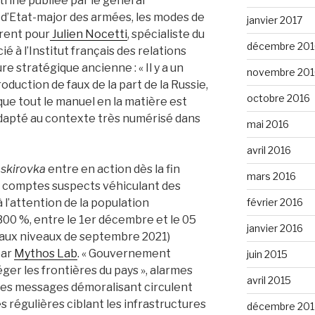
trine publiée par le général
 d’Etat-major des armées, les modes de
janvier 2017
grent pour
Julien Nocetti
, spécialiste du
décembre 201
 à l’Institut français des relations
e stratégique ancienne : « Il y a un
novembre 201
oduction de faux de la part de la Russie,
octobre 2016
t que tout le manuel en la matière est
 adapté au contexte très numérisé dans
mai 2016
avril 2016
skirovka
entre en action dès la fin
mars 2016
es comptes suspects véhiculant des
l’attention de la population
février 2016
00 %, entre le 1er décembre et le 05
janvier 2016
 aux niveaux de septembre 2021)
par
Mythos Lab
. « Gouvernement
juin 2015
éger les frontières du pays », alarmes
avril 2015
 les messages démoralisant circulent
 régulières ciblant les infrastructures
décembre 201