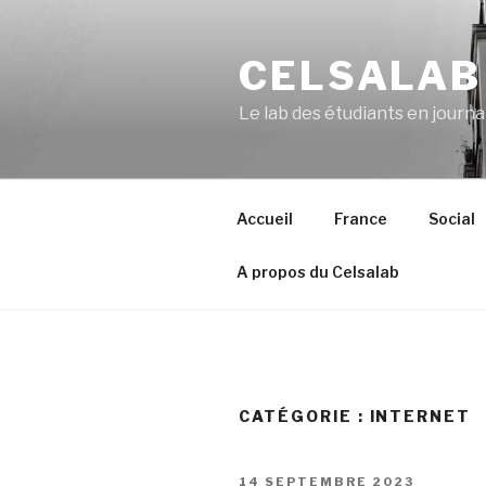
Aller
au
CELSALAB
contenu
principal
Le lab des étudiants en journ
Accueil
France
Social
A propos du Celsalab
CATÉGORIE : INTERNET
PUBLIÉ
14 SEPTEMBRE 2023