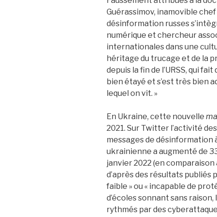
Faussement attribués à la doc
Guérassimov, inamovible chef
désinformation russes s’intè
numérique et chercheur associé
internationales dans une cultur
héritage du trucage et de la pr
depuis la fin de l’URSS, qui fai
bien étayé et s’est très bien
lequel on vit. »
En Ukraine, cette nouvelle
ma
2021. Sur Twitter l’activité d
messages de désinformation à 
ukrainienne a augmenté de 33
janvier 2022 (en comparaison
d’après des résultats publiés 
faible » ou « incapable de prot
d’écoles sonnant sans raison,
rythmés par des cyberattaques